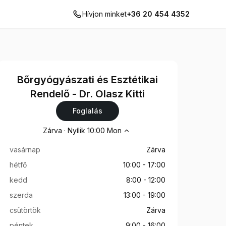
Hívjon minket
+36 20 454 4352
Bőrgyógyászati és Esztétikai
Rendelő - Dr. Olasz Kitti
Foglalás
Nyitvatartási idő
Zárva
·
Nyílik
10:00
Mon
vasárnap
Zárva
hétfő
10:00
-
17:00
kedd
8:00
-
12:00
szerda
13:00
-
19:00
csütörtök
Zárva
péntek
9:00
-
16:00