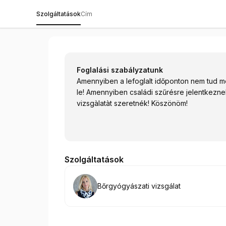
Szolgáltatások
Cím
Bőrgyógyászati és Esztétikai Rendelő - Dr. 
Foglalási szabályzatunk
Amennyiben a lefoglalt időponton nem tud m
le! Amennyiben családi szűrésre jelentkezne
vizsgàlatàt szeretnék! Köszönöm!
Szolgáltatások
Foglalás
Bőrgyógyászati vizsgálat