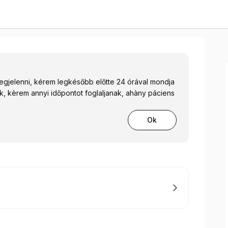
Olasz Kitti
egjelenni, kérem legkésőbb előtte 24 órával mondja
k, kèrem annyi időpontot foglaljanak, ahàny páciens
Ok